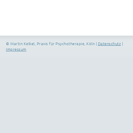
© Martin Kelkel, Praxis für Psychotherapie, Köln |
Datenschutz
|
Impressum