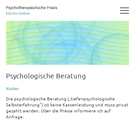
GUTEN TAG
VITA
PSYCHOTHERAPIE
Analytische und Tiefenpsychologisch fundierte
Psychotherapie
Analytische Körperpsychotherapie
PAARTHERAPIE
Psychoanalytische Paartherapie
Psychologische Beratung
BERATUNG
Psychologische Beratung
Kosten
KONTAKT
Die psychologische Beratung („tiefenpsychologische
Selbsterfahrung“) ist keine Kassenleistung und muss privat
Praxisdaten
gezahlt werden. Über die Preise informiere ich auf
Sprechzeiten
Anfrage.
Anfahrt